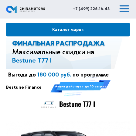
+7 (499) 226-16-43
Каталог марок
ФИНАЛЬНАЯ РАСПРОДАЖА
Максимальные скидки на
Changan
Exeed
CHERY
Dongfeng
Bestune T77 I
Выгода до
180 000 руб.
по программе
Geely
Haval
Hyundai
GAC
Bestune Finance
Акция действует до 10 августа
JAC
KIA
Lada
Lifan
Bestune T77 I
Great Wall
Mitsubishi
Nissan
Renault